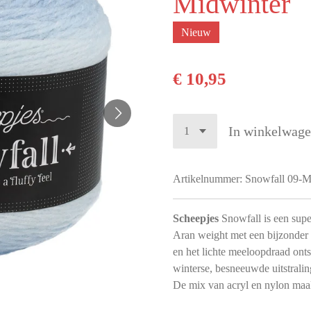
Midwinter
Nieuw
€ 10,95
In winkelwag
Artikelnummer:
Snowfall 09-M
Scheepjes
Snowfall is een supe
Aran weight met een bijzonder 
en het lichte meeloopdraad onts
winterse, besneeuwde uitstralin
De mix van acryl en nylon maak