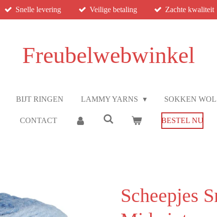
Snelle levering
Veilige betaling
Zachte kwaliteit
Freubelwebwinkel
BIJT RINGEN
LAMMY YARNS
SOKKEN WO
CONTACT
BESTEL NU
Scheepjes S