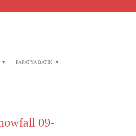
L
PAPATYA BATIK
nowfall 09-