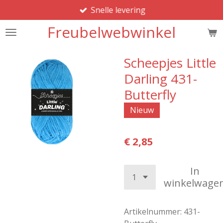
Snelle levering
Ga
direct
Freubelwebwinkel
naar
de
hoofdinhoud
Scheepjes Little
Darling 431-
Butterfly
Nieuw
€ 2,85
In
winkelwage
Artikelnummer:
431-