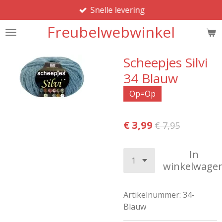
Snelle levering
Ga
direct
Freubelwebwinkel
naar
de
hoofdinhoud
Scheepjes Silvi
34 Blauw
Op=Op
€ 3,99
€ 7,95
In
winkelwage
Artikelnummer:
34-
Blauw