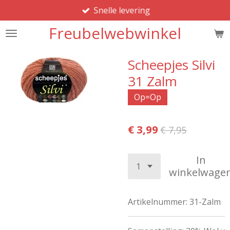
Snelle levering
Ga
direct
Freubelwebwinkel
naar
de
hoofdinhoud
Scheepjes Silvi
31 Zalm
Op=Op
€ 3,99
€ 7,95
In
winkelwage
Artikelnummer:
31-Zalm