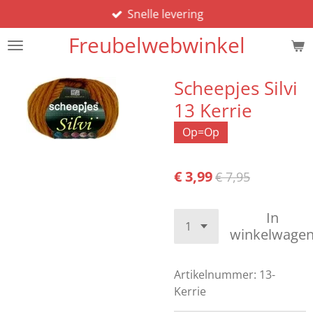
Snelle levering
Ga
direct
Freubelwebwinkel
naar
de
hoofdinhoud
Scheepjes Silvi
13 Kerrie
Op=Op
€ 3,99
€ 7,95
In
winkelwage
Artikelnummer:
13-
Kerrie