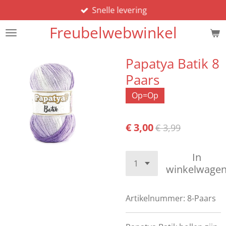
Snelle levering
Ga
direct
Freubelwebwinkel
naar
de
hoofdinhoud
Papatya Batik 8
Paars
Op=Op
€ 3,00
€ 3,99
In
winkelwage
Artikelnummer:
8-Paars