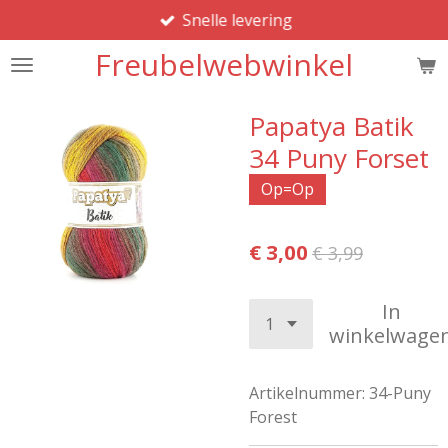
Snelle levering
Ga
direct
Freubelwebwinkel
naar
de
hoofdinhoud
Papatya Batik
34 Puny Forset
Op=Op
€ 3,00
€ 3,99
In
winkelwage
Artikelnummer:
34-Puny
Forest