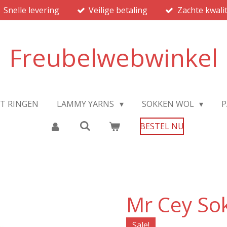
Snelle levering
Veilige betaling
Zachte kwalit
Freubelwebwinkel
JT RINGEN
LAMMY YARNS
SOKKEN WOL
P
BESTEL NU
Mr Cey So
Sale!