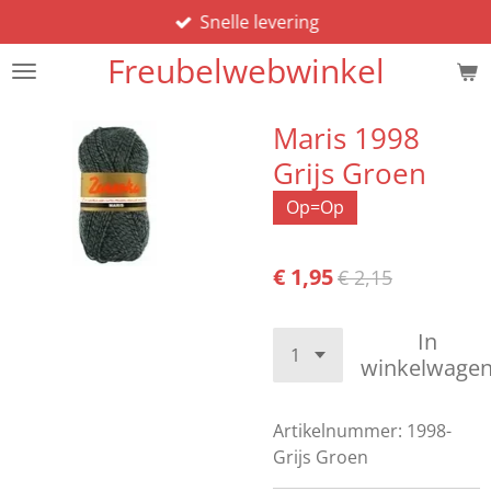
Snelle levering
Ga
direct
Freubelwebwinkel
naar
de
hoofdinhoud
Maris 1998
Grijs Groen
Op=Op
€ 1,95
€ 2,15
In
winkelwage
Artikelnummer:
1998-
Grijs Groen