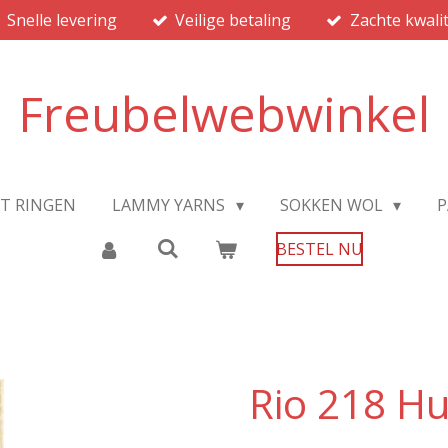
Snelle levering
Veilige betaling
Zachte kwalit
Freubelwebwinkel
JT RINGEN
LAMMY YARNS
SOKKEN WOL
P
BESTEL NU
Rio 218 Hu