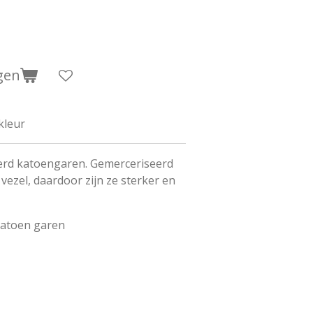
gen
kleur
eerd katoengaren. Gemerceriseerd
vezel, daardoor zijn ze sterker en
katoen garen