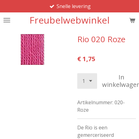
Snelle levering
Ga
direct
Freubelwebwinkel
naar
de
hoofdinhoud
Rio 020 Roze
€ 1,75
In
winkelwage
Artikelnummer:
020-
Roze
De Rio is een
gemerceriseerd