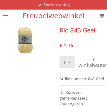
Snelle levering
Ga
direct
Freubelwebwinkel
naar
de
hoofdinhoud
Rio 843 Geel
€ 1,75
In
winkelwage
Artikelnummer:
843-Geel
De Rio is een
gemerceriseerd
katoengaren.