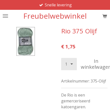
Snelle levering
Ga
direct
Freubelwebwinkel
naar
de
hoofdinhoud
Rio 375 Olijf
€ 1,75
In
winkelwage
Artikelnummer:
375-Olijf
De Rio is een
gemerceriseerd
katoengaren.