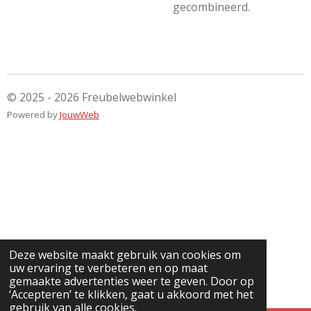
gecombineerd.
© 2025 - 2026 Freubelwebwinkel
Powered by
JouwWeb
Deze website maakt gebruik van cookies om
uw ervaring te verbeteren en op maat
gemaakte advertenties weer te geven. Door op
‘Accepteren’ te klikken, gaat u akkoord met het
gebruik van alle cookies.