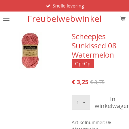
Snelle levering
Ga
direct
Freubelwebwinkel
naar
de
hoofdinhoud
Scheepjes
Sunkissed 08
Watermelon
Op=Op
€ 3,25
€ 3,75
In
winkelwage
Artikelnummer:
08-