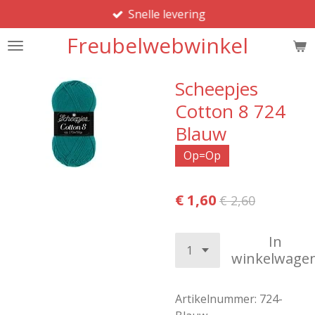
Snelle levering
Ga
direct
Freubelwebwinkel
naar
de
hoofdinhoud
Scheepjes
Cotton 8 724
Blauw
Op=Op
€ 1,60
€ 2,60
In
winkelwage
Artikelnummer:
724-