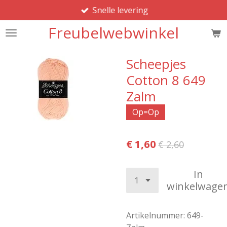
Snelle levering
Ga
direct
Freubelwebwinkel
naar
de
hoofdinhoud
Scheepjes
Cotton 8 649
Zalm
Op=Op
€ 1,60
€ 2,60
In
winkelwage
Artikelnummer:
649-