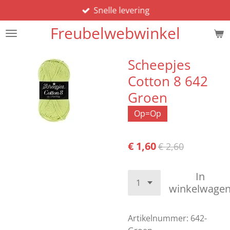
Snelle levering
Ga
direct
Freubelwebwinkel
naar
de
hoofdinhoud
Scheepjes
Cotton 8 642
Groen
Op=Op
€ 1,60
€ 2,60
In
winkelwage
Artikelnummer:
642-