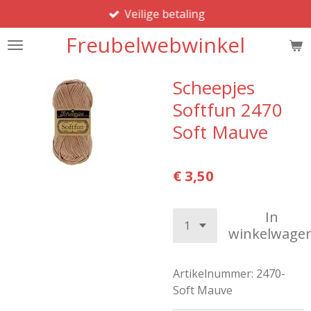
Veilige betaling
Ga
direct
Freubelwebwinkel
naar
de
hoofdinhoud
Scheepjes
Softfun 2470
Soft Mauve
€ 3,50
In
winkelwage
Artikelnummer:
2470-
Soft Mauve