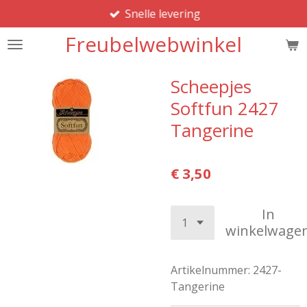
Snelle levering
Ga
direct
Freubelwebwinkel
naar
de
hoofdinhoud
Scheepjes
Softfun 2427
Tangerine
€ 3,50
In
winkelwage
Artikelnummer:
2427-
Tangerine