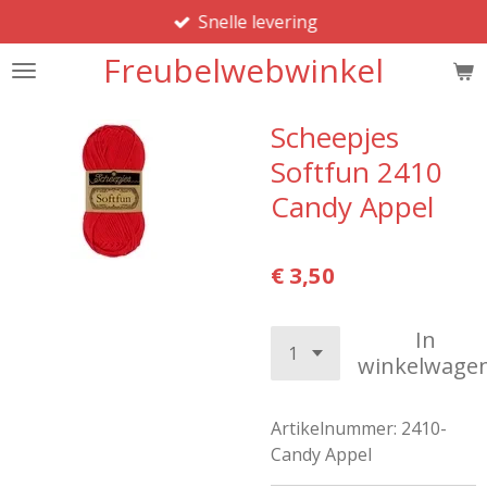
Snelle levering
Ga
direct
Freubelwebwinkel
naar
de
hoofdinhoud
Scheepjes
Softfun 2410
Candy Appel
€ 3,50
In
winkelwage
Artikelnummer:
2410-
Candy Appel