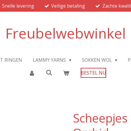
Snelle levering
Veilige betaling
Zachte kwalit
Freubelwebwinkel
JT RINGEN
LAMMY YARNS
SOKKEN WOL
P
BESTEL NU
Scheepjes 