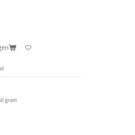
gen
id
m
 50 gram