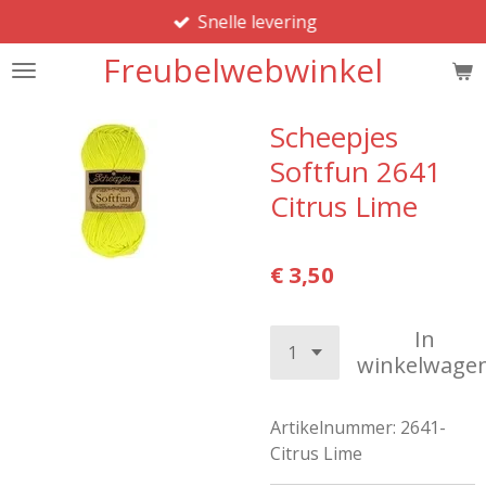
Snelle levering
Ga
direct
Freubelwebwinkel
naar
de
hoofdinhoud
Scheepjes
Softfun 2641
Citrus Lime
€ 3,50
In
winkelwage
Artikelnummer:
2641-
Citrus Lime