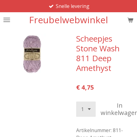
Snelle levering
Ga
direct
Freubelwebwinkel
naar
de
hoofdinhoud
Scheepjes
Stone Wash
811 Deep
Amethyst
€ 4,75
In
winkelwage
Artikelnummer:
811-