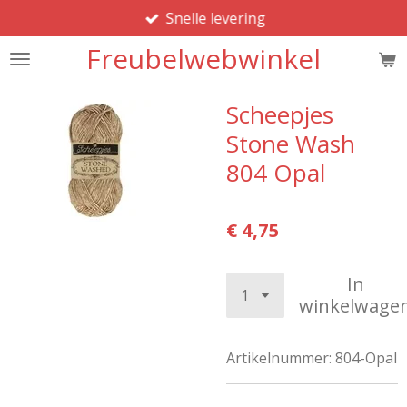
Snelle levering
Ga
direct
Freubelwebwinkel
naar
de
hoofdinhoud
Scheepjes
Stone Wash
804 Opal
€ 4,75
In
winkelwage
Artikelnummer:
804-Opal