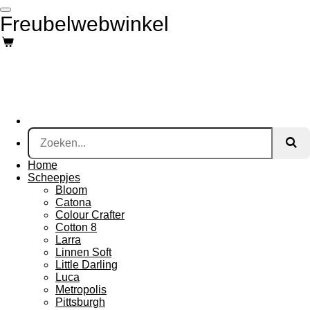
Ga
Freubelwebwinkel
direct
naar
de
hoofdinhoud
Home
Scheepjes
Bloom
Catona
Colour Crafter
Cotton 8
Larra
Linnen Soft
Little Darling
Luca
Metropolis
Pittsburgh