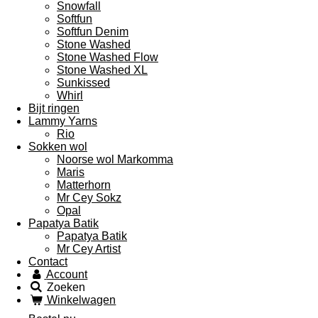
Snowfall
Softfun
Softfun Denim
Stone Washed
Stone Washed Flow
Stone Washed XL
Sunkissed
Whirl
Bijt ringen
Lammy Yarns
Rio
Sokken wol
Noorse wol Markomma
Maris
Matterhorn
Mr Cey Sokz
Opal
Papatya Batik
Papatya Batik
Mr Cey Artist
Contact
Account
Zoeken
Winkelwagen