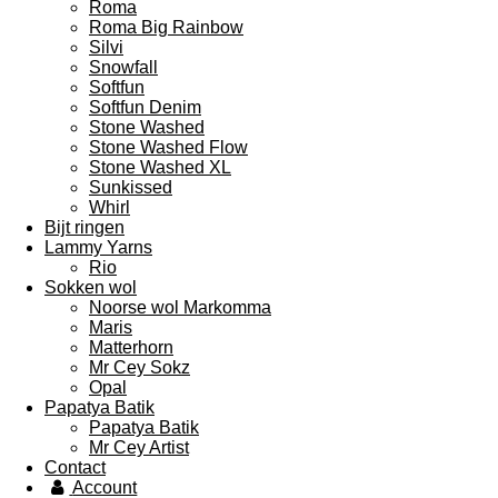
Roma
Roma Big Rainbow
Silvi
Snowfall
Softfun
Softfun Denim
Stone Washed
Stone Washed Flow
Stone Washed XL
Sunkissed
Whirl
Bijt ringen
Lammy Yarns
Rio
Sokken wol
Noorse wol Markomma
Maris
Matterhorn
Mr Cey Sokz
Opal
Papatya Batik
Papatya Batik
Mr Cey Artist
Contact
Account