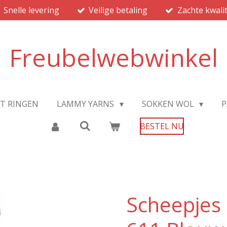
Snelle levering
Veilige betaling
Zachte kwalit
Freubelwebwinkel
JT RINGEN
LAMMY YARNS
SOKKEN WOL
P
BESTEL NU
Scheepjes 