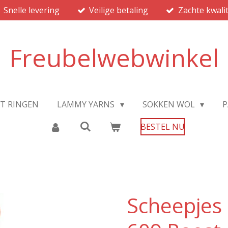
Snelle levering
Veilige betaling
Zachte kwalit
Freubelwebwinkel
JT RINGEN
LAMMY YARNS
SOKKEN WOL
P
BESTEL NU
Scheepjes 