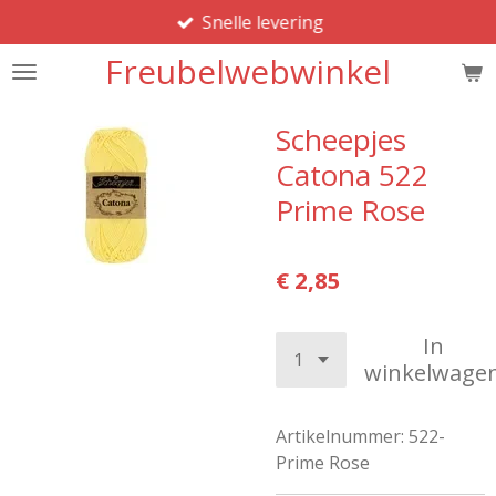
Snelle levering
Ga
direct
Freubelwebwinkel
naar
de
hoofdinhoud
Scheepjes
Catona 522
Prime Rose
€ 2,85
In
winkelwage
Artikelnummer:
522-
Prime Rose