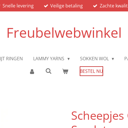
Snelle levering
Veilige betaling
Zachte kwalit
Freubelwebwinkel
IJT RINGEN
LAMMY YARNS
SOKKEN WOL
P
BESTEL NU
Scheepjes