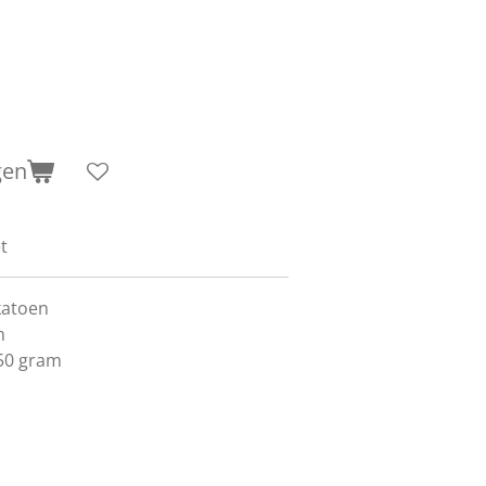
gen
t
katoen
m
 50 gram