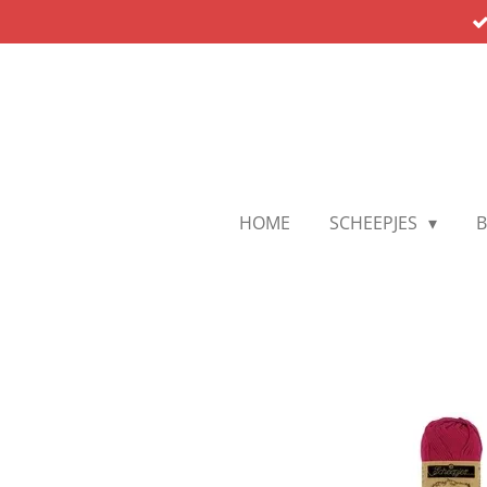
Ga
direct
naar
de
hoofdinhoud
HOME
SCHEEPJES
B