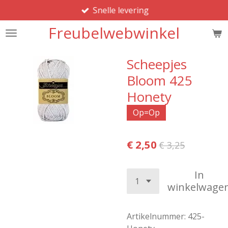
Snelle levering
Ga
direct
Freubelwebwinkel
naar
de
hoofdinhoud
Scheepjes
Bloom 425
Honety
Op=Op
€ 2,50
€ 3,25
In
winkelwage
Artikelnummer:
425-