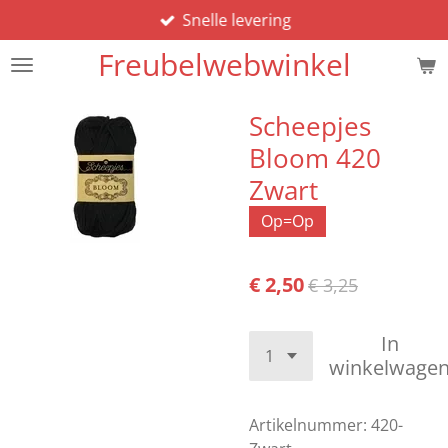
Snelle levering
Ga
direct
Freubelwebwinkel
naar
de
hoofdinhoud
Scheepjes
Bloom 420
Zwart
Op=Op
€ 2,50
€ 3,25
In
winkelwage
Artikelnummer:
420-