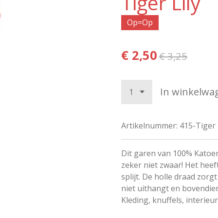
Tiger Lily
Op=Op
€ 2,50
€ 3,25
In winkelwa
Artikelnummer:
415-Tiger 
Dit garen van 100% Katoen 
zeker niet zwaar! Het heeft
splijt. De holle draad zorg
niet uithangt en bovendien 
Kleding, knuffels, interie