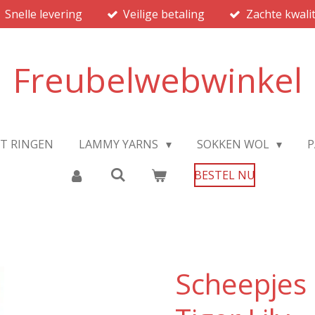
Snelle levering
Veilige betaling
Zachte kwalit
Freubelwebwinkel
JT RINGEN
LAMMY YARNS
SOKKEN WOL
P
BESTEL NU
Scheepjes