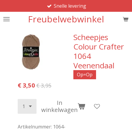
Snelle levering
Ga
direct
Freubelwebwinkel
naar
de
hoofdinhoud
Scheepjes
Colour Crafter
1064
Veenendaal
Op=Op
€ 3,50
€ 3,95
In
winkelwagen
Artikelnummer:
1064-