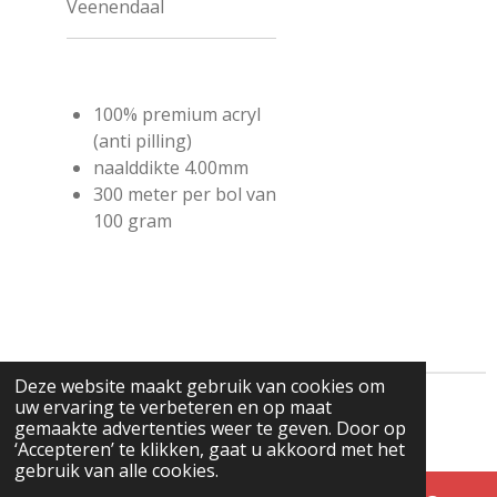
Veenendaal
100% premium acryl
(anti pilling)
naalddikte 4.00mm
300 meter per bol van
100 gram
Deze website maakt gebruik van cookies om
uw ervaring te verbeteren en op maat
© 2025 - 2026 Freubelwebwinkel
gemaakte advertenties weer te geven. Door op
Powered by
JouwWeb
‘Accepteren’ te klikken, gaat u akkoord met het
gebruik van alle cookies.