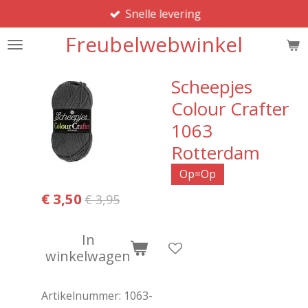
Snelle levering
Ga
direct
Freubelwebwinkel
naar
de
hoofdinhoud
Scheepjes
Colour Crafter
1063
Rotterdam
Op=Op
€ 3,50
€ 3,95
In
winkelwagen
Artikelnummer:
1063-