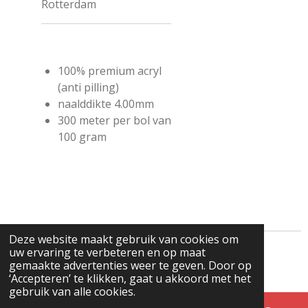
Rotterdam
100% premium acryl
(anti pilling)
naalddikte 4.00mm
300 meter per bol van
100 gram
Deze website maakt gebruik van cookies om
uw ervaring te verbeteren en op maat
© 2025 - 2026 Freubelwebwinkel
gemaakte advertenties weer te geven. Door op
Powered by
JouwWeb
‘Accepteren’ te klikken, gaat u akkoord met het
gebruik van alle cookies.