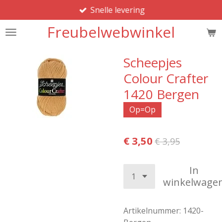
Snelle levering
Ga
direct
Freubelwebwinkel
naar
de
hoofdinhoud
Scheepjes
Colour Crafter
1420 Bergen
Op=Op
€ 3,50
€ 3,95
In
winkelwage
Artikelnummer:
1420-