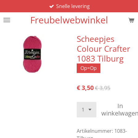
Snelle levering
Ga
direct
Freubelwebwinkel
naar
de
hoofdinhoud
Scheepjes
Colour Crafter
1083 Tilburg
Op=Op
€ 3,50
€ 3,95
In
winkelwage
Artikelnummer:
1083-