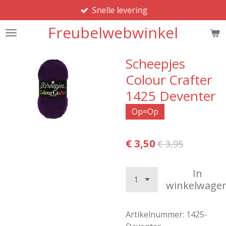
Snelle levering
Ga
direct
Freubelwebwinkel
naar
de
hoofdinhoud
Scheepjes
Colour Crafter
1425 Deventer
Op=Op
€ 3,50
€ 3,95
In
winkelwage
Artikelnummer:
1425-