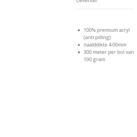
Deventer
100% premium acryl
(anti pilling)
naalddikte 4.00mm
300 meter per bol van
100 gram