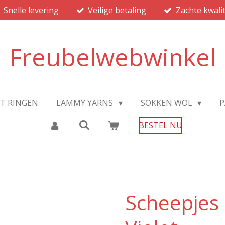
Snelle levering
Veilige betaling
Zachte kwalit
Freubelwebwinkel
JT RINGEN
LAMMY YARNS
SOKKEN WOL
P
BESTEL NU
Scheepjes 