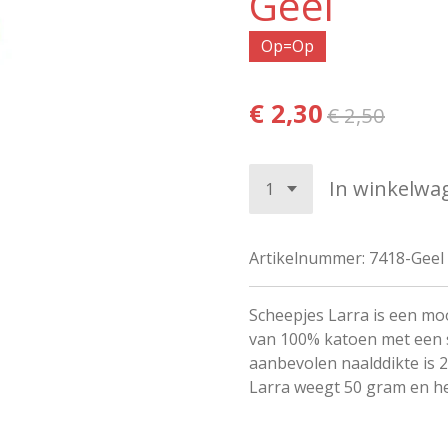
Geel
Op=Op
€ 2,30
€ 2,50
In winkelwa
Artikelnummer:
7418-Geel
Scheepjes Larra is een mo
van 100% katoen met een s
aanbevolen naalddikte is 
Larra weegt 50 gram en he