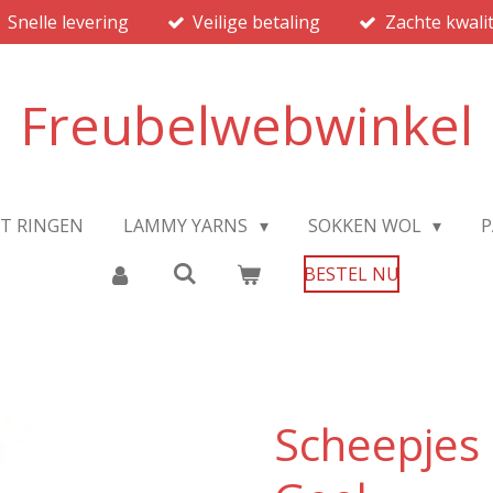
Snelle levering
Veilige betaling
Zachte kwalit
Freubelwebwinkel
JT RINGEN
LAMMY YARNS
SOKKEN WOL
P
BESTEL NU
Scheepjes 