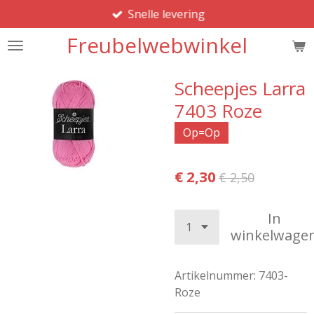
Snelle levering
Ga
direct
Freubelwebwinkel
naar
de
hoofdinhoud
Scheepjes Larra
7403 Roze
Op=Op
€ 2,30
€ 2,50
In
winkelwage
Artikelnummer:
7403-
Roze