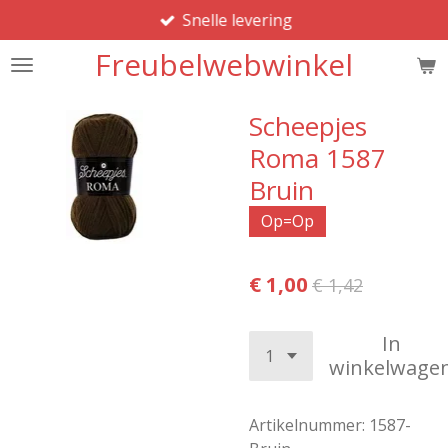
Snelle levering
Ga
direct
Freubelwebwinkel
naar
de
hoofdinhoud
Scheepjes
Roma 1587
Bruin
Op=Op
€ 1,00
€ 1,42
In
winkelwage
Artikelnummer:
1587-